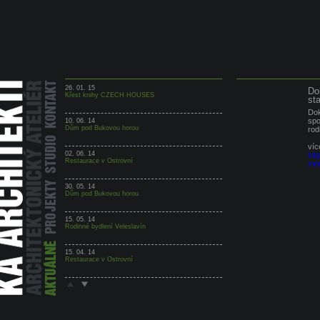
26. 01. 15
Do
Křest knihy CZECH HOUSES
st
Dok
spo
10. 06. 14
Dům pod Bukovou horou
rod
víc
02. 06. 14
htt
Restaurace v Ostrovní
me
30. 05. 14
Dům pod Bukovou horou
15. 05. 14
Rodinné bydlení Veleslavín
15. 04. 14
Restaurace v Ostrovní