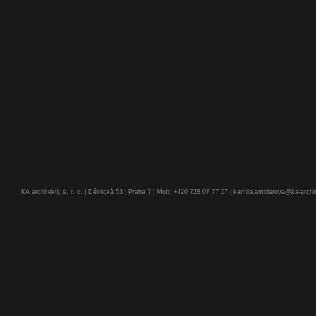
KA architekti, s. r. o. | Dělnická 53 | Praha 7 | Mob: +420 728 07 77 07 |
kamila.amblerova@ka-archit