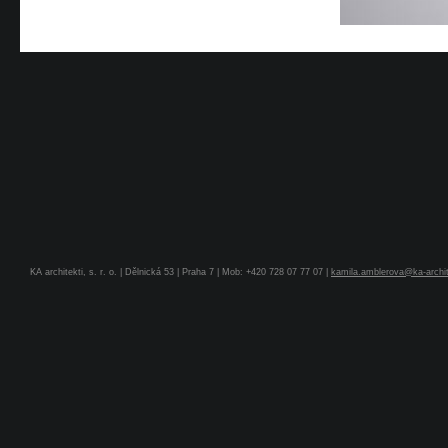
KA architekti, s. r. o. | Dělnická 53 | Praha 7 | Mob: +420 728 07 77 07 |
kamila.amblerova@ka-archit