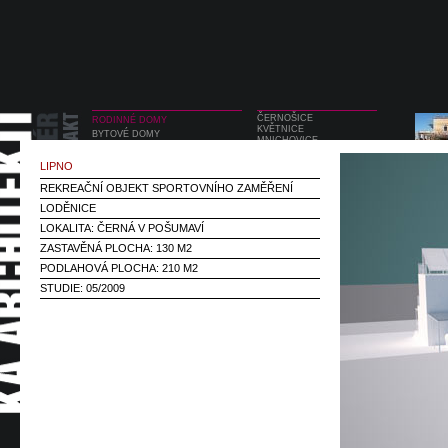
ČERNOŠICE
RODINNÉ DOMY
KVĚTNICE
BYTOVÉ DOMY
MNICHOVICE
OBČANSKÉ STAVBY
DŮM POD BUKOVOU
REKONSTRUKCE
BUKOVEC
LIPNO
BYDLENÍ VELESLAVÍN 02
INTERIÉRY
RD KOŠÍŘE
REKREAČNÍ OBJEKT SPORTOVNÍHO ZAMĚŘENÍ
DESIGN
RODINNÝ DŮM 03
MNÍŠEK POD BRDY
LODĚNICE
LIPNO
LOKALITA: ČERNÁ V POŠUMAVÍ
BABA
ZASTAVĚNÁ PLOCHA: 130 M2
PODLAHOVÁ PLOCHA: 210 M2
STUDIE: 05/2009