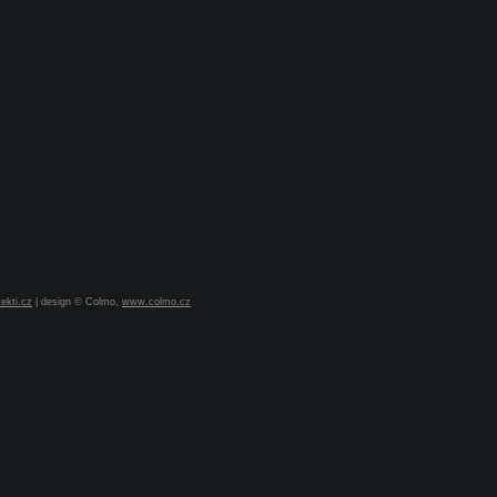
ekti.cz
| design © Colmo,
www.colmo.cz