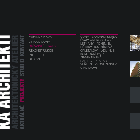
ÚVALY - ZÁKLADNÍ ŠKOLA
RODINNÉ DOMY
ÚVALY – PERGOLA – ZŠ
BYTOVÉ DOMY
LETŇANY - ADMIN. B.
OBČANSKÉ STAVBY
DĚTSKÝ DŮM MÍROVÁ
REKONSTRUKCE
OPLETALOVA - ADMIN. B.
KOMERČNÍ PARK
INTERIÉRY
ARGENTINSKÁ
DESIGN
RADNICE PRAHA 7
VEŘEJNÉ PROSTRANSTVÍ
U KD LÁDVÍ