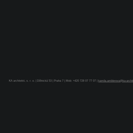
KA architekti, s. r. o. | Dělnická 53 | Praha 7 | Mob: +420 728 07 77 07 |
kamila.amblerova@ka-archit