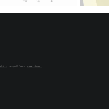
ekti.cz
| design © Colmo,
www.colmo.cz