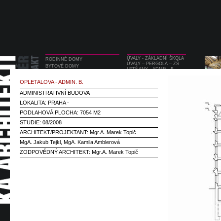
ÚVALY - ZÁKLADNÍ ŠKOLA
RODINNÉ DOMY
ÚVALY – PERGOLA – ZŠ
BYTOVÉ DOMY
LETŇANY - ADMIN. B.
OBČANSKÉ STAVBY
DĚTSKÝ DŮM MÍROVÁ
REKONSTRUKCE
OPLETALOVA - ADMIN. B.
OPLETALOVA - ADMIN. B.
KOMERČNÍ PARK
INTERIÉRY
ARGENTINSKÁ
ADMINISTRATIVNÍ BUDOVA
DESIGN
RADNICE PRAHA 7
VEŘEJNÉ PROSTRANSTVÍ
LOKALITA: PRAHA -
U KD LÁDVÍ
PODLAHOVÁ PLOCHA: 7054 M2
STUDIE: 08/2008
ARCHITEKT/PROJEKTANT: Mgr.A. Marek Topič
MgA. Jakub Tejkl, MgA. Kamila Amblerová
ZODPOVĚDNÝ ARCHITEKT: Mgr.A. Marek Topič