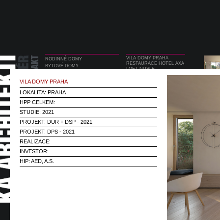
VILA DOMY PRAHA
RODINNÉ DOMY
RESTAURACE HOTEL AXA
BYTOVÉ DOMY
LOFT NUSLE
OBČANSKÉ STAVBY
BANSKOBYSTRICKÁ
REKONSTRUKCE
PRODEJNA GALERIE
VILA DOMY PRAHA
RUDOLFINUM
INTERIÉRY
WELLNESS
LOKALITA: PRAHA
DESIGN
LÉKÁRNA SMÍCHOV
DESIGNSHOP NÁRODNÍ
HPP CELKEM:
TECHNICKÉ MUZEUM
STUDIE: 2021
RESTAURACE OSTROVNÍ
CHVALOVA
PROJEKT: DUR + DSP - 2021
PROJEKT: DPS - 2021
REALIZACE:
INVESTOR:
HIP: AED, A.S.