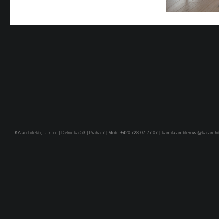
KA architekti, s. r. o. | Dělnická 53 | Praha 7 | Mob: +420 728 07 77 07 |
kamila.amblerova@ka-archit