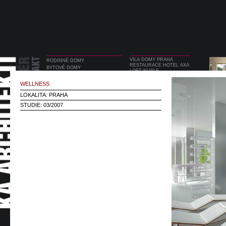
VILA DOMY PRAHA
RODINNÉ DOMY
RESTAURACE HOTEL AXA
BYTOVÉ DOMY
LOFT NUSLE
OBČANSKÉ STAVBY
BANSKOBYSTRICKÁ
REKONSTRUKCE
PRODEJNA GALERIE
WELLNESS
RUDOLFINUM
INTERIÉRY
WELLNESS
LOKALITA: PRAHA
DESIGN
LÉKÁRNA SMÍCHOV
DESIGNSHOP NÁRODNÍ
STUDIE: 03/2007
TECHNICKÉ MUZEUM
RESTAURACE OSTROVNÍ
CHVALOVA