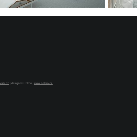
ekti.cz
| design © Colmo,
www.colmo.cz