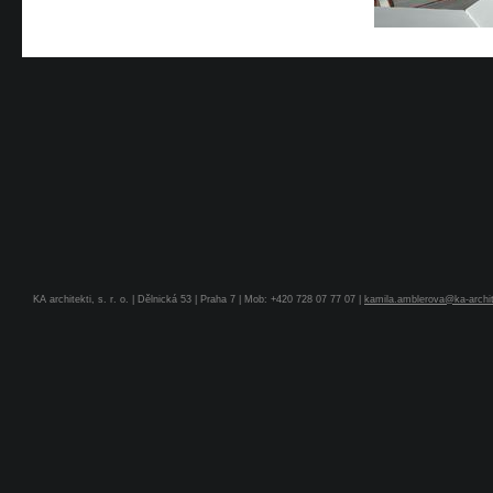
KA architekti, s. r. o. | Dělnická 53 | Praha 7 | Mob: +420 728 07 77 07 |
kamila.amblerova@ka-archit